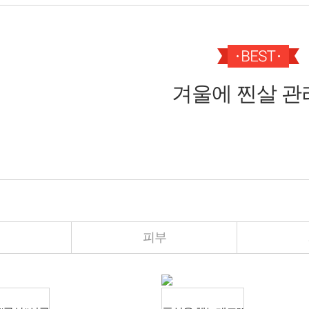
겨울에 찐살 관리
띠
피부