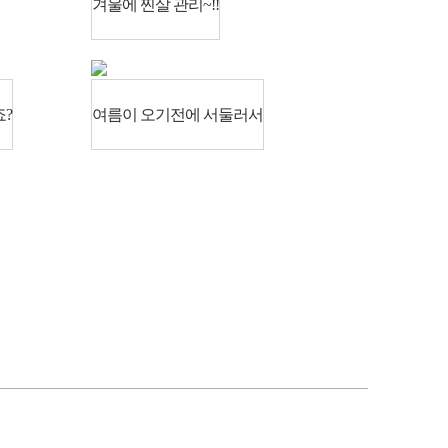
겨울에 찐살 관리~!!
?
여름이 오기전에 서둘러서