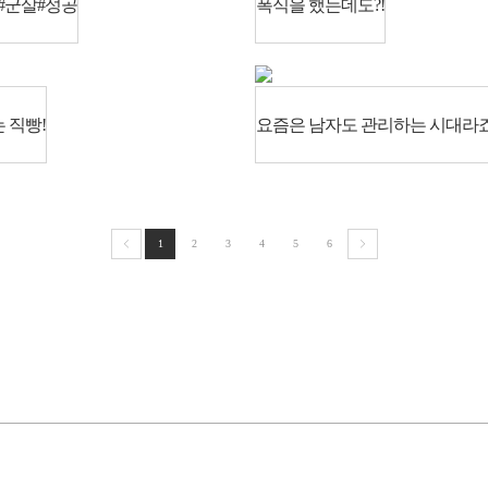
#군살#성공
폭식을 했는데도?!
 직빵!
요즘은 남자도 관리하는 시대라죠
1
2
3
4
5
6