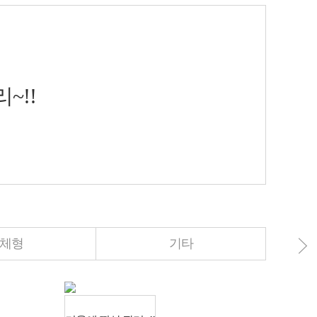
~!!
체형
기타