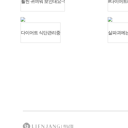
훨씬 귀여워 보인대요~!
#다이어트
다이어트 식단관리중
살파괴에는