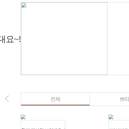
대요~!
전체
쁘